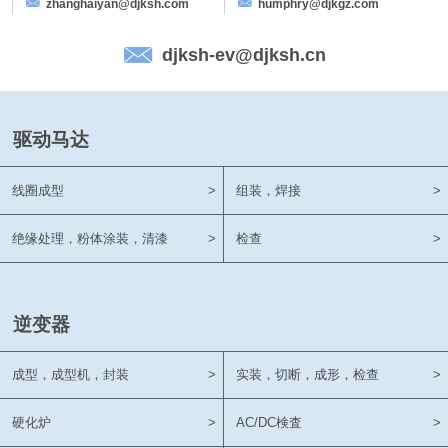
zhanghaiyan@djksh.com
humphry@djkgz.com
djksh-ev@djksh.cn
驱动马达
线圈成型
>
组装，焊接
>
绝缘处理，粉体涂装，清漆
>
检查
>
逆变器
成型，成型机，封装
>
实装，切断，成形，检查
>
硬化炉
>
AC/DC検査
>