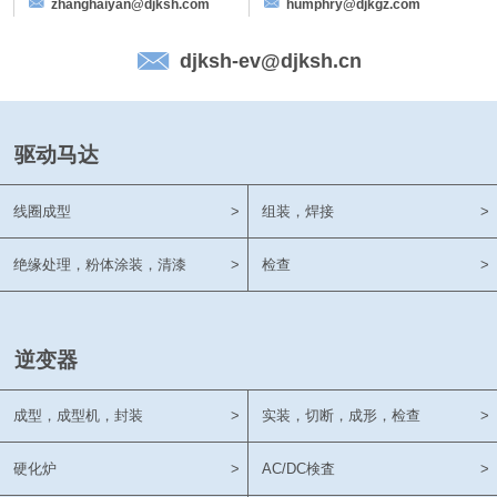
zhanghaiyan@djksh.com
humphry@djkgz.com
djksh-ev@djksh.cn
驱动马达
线圈成型
>
组装，焊接
>
绝缘处理，粉体涂装，清漆
>
检查
>
逆变器
成型，成型机，封装
>
实装，切断，成形，检查
>
硬化炉
>
AC/DC検査
>