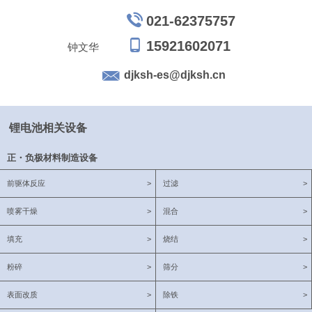
021-62375757
15921602071
钟文华
djksh-es@djksh.cn
锂电池相关设备
正・负极材料制造设备
前驱体反应
>
过滤
>
喷雾干燥
>
混合
>
填充
>
烧结
>
粉碎
>
筛分
>
表面改质
>
除铁
>