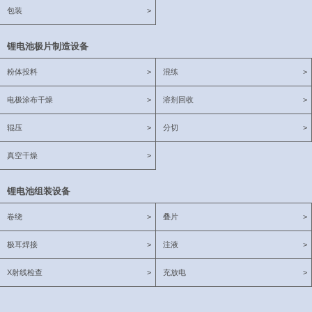
包装
>
锂电池极片制造设备
粉体投料
>
混练
>
电极涂布干燥
>
溶剂回收
>
辊压
>
分切
>
真空干燥
>
锂电池组装设备
卷绕
>
叠片
>
极耳焊接
>
注液
>
X射线检查
>
充放电
>