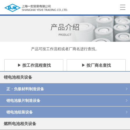
首 页
>
产品介绍
>
产品可按工作流程或者厂商名进行查找。
联系我们
>
按工作流程查找
按厂商名查找
锂电池相关设备
中文
正・负极材料制造设备
日本語
锂电池极片制造设备
English
锂电池组装设备
燃料电池相关设备