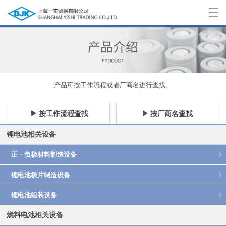
首 页
>
产品介绍
>
产品可按工作流程或者厂商名进行查找。
联系我们
>
按工作流程查找
按厂商名查找
锂电池相关设备
中文
正・负极材料制造设备
日本語
锂电池极片制造设备
English
锂电池组装设备
燃料电池相关设备