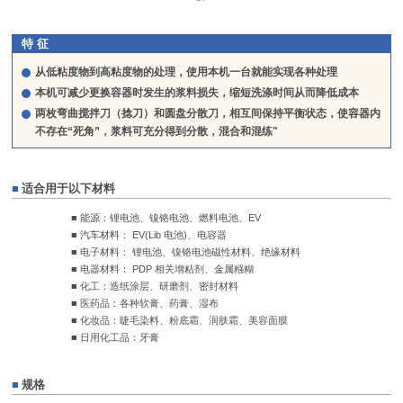
特 征
从低粘度物到高粘度物的处理，使用本机一台就能实现各种处理
本机可减少更换容器时发生的浆料损失，缩短洗涤时间从而降低成本
两枚弯曲搅拌刀（捻刀）和圆盘分散刀，相互间保持平衡状态，使容器内
不存在“死角”，浆料可充分得到分散，混合和混练"
■
适合用于以下材料
■ 能源：锂电池、镍铬电池、燃料电池、EV
■ 汽车材料： EV(Lib 电池)、电容器
■ 电子材料： 锂电池、镍铬电池磁性材料、绝缘材料
■ 电器材料： PDP 相关增粘剂、金属糨糊
■ 化工：造纸涂层、研磨剂、密封材料
■ 医药品：各种软膏、药膏、湿布
■ 化妆品：睫毛染料、粉底霜、润肤霜、美容面膜
■ 日用化工品：牙膏
■
规格