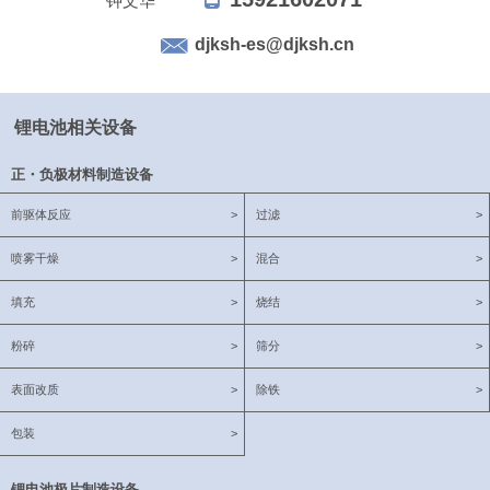
钟文华
djksh-es@djksh.cn
锂电池相关设备
正・负极材料制造设备
前驱体反应
>
过滤
>
喷雾干燥
>
混合
>
填充
>
烧结
>
粉碎
>
筛分
>
表面改质
>
除铁
>
包装
>
锂电池极片制造设备