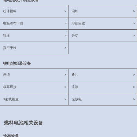
粉体投料
>
混练
>
电极涂布干燥
>
溶剂回收
>
辊压
>
分切
>
真空干燥
>
锂电池组装设备
卷绕
>
叠片
>
极耳焊接
>
注液
>
X射线检查
>
充放电
>
燃料电池相关设备
涂布设备